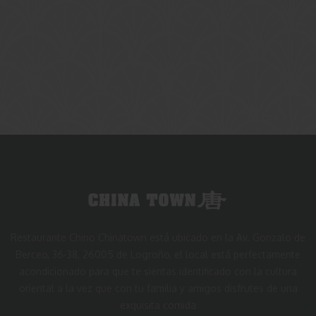
Restaurante Chino Chinatown está ubicado en la Av. Gonzalo de
Berceo, 36-38, 26005 de Logroño, el local está perfectamente
acondicionado para que te sientas identificado con la cultura
oriental a la vez que con tu familia y amigos disfrutes de una
exquisita comida