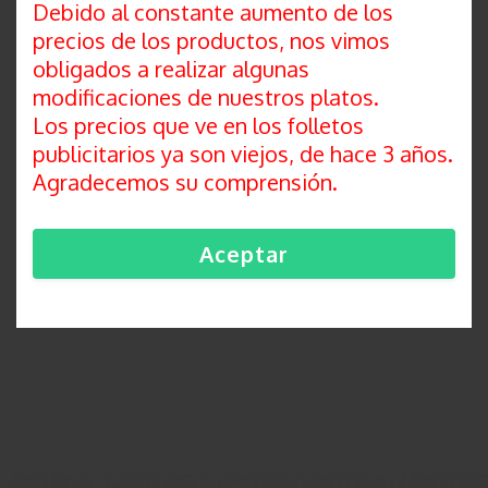
Debido al constante aumento de los
AÑADIR A MIS FAVORITOS
precios de los productos, nos vimos
obligados a realizar algunas
modificaciones de nuestros platos.
COMPARTIR:
Los precios que ve en los folletos
publicitarios ya son viejos, de hace 3 años.
COMENTARIOS
Agradecemos su comprensión.
No hay comentarios para este producto.
Aceptar