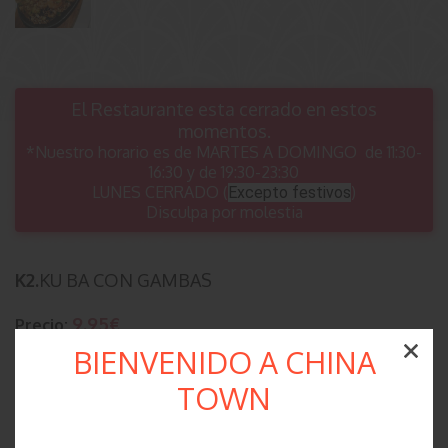
El Restaurante esta cerrado en estos
momentos.
*Nuestro horario es de MARTES A DOMINGO de 11:30-
16:30 y de 19:30-23:30
LUNES CERRADO (
)
Excepto festivos
Disculpa por molestia
K2.
KU BA CON GAMBAS
9.95€
Precio:
BIENVENIDO A CHINA
Cantidad:
TOWN